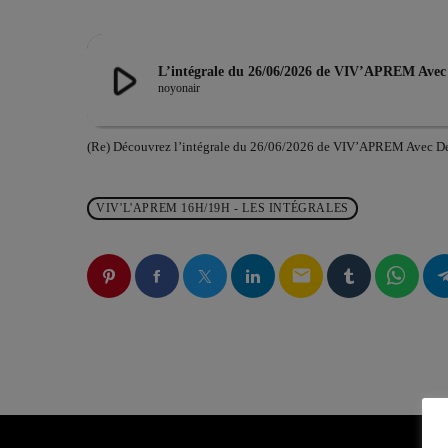
play_arrow
L’intégrale du 26/06/2026 de VIV’APREM Ave
noyonair
(Re) Découvrez l’intégrale du 26/06/2026 de VIV’APREM Avec D
VIV'L'APREM 16H/19H - LES INTÉGRALES
email