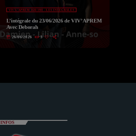
VIV'L'APREM 16H/19H - LES INTÉGRALES
L’intégrale du 23/06/2026 de VIV’APREM
Avec Deborah
26/06/2026
3
today
INFOS