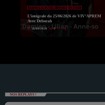
VIV'L'APREM 16H/19H - LES INTÉGRALES
L’intégrale du 25/06/2026 de VIV’APREM
Avec Deborah
26/06/2026
5
today
NOS REPLAYS !