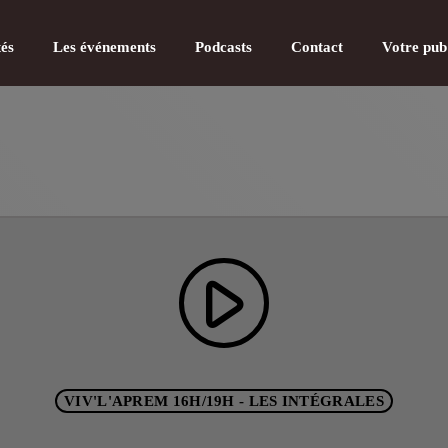
tés
Les événements
Podcasts
Contact
Votre pub
CATÉGOR
play_arrow
Actualité
Actualité
Actualité
VIV'L'APREM 16H/19H - LES INTÉGRALES
Actualité