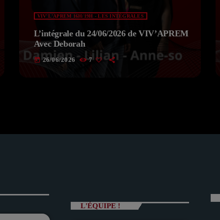
VIV'L'APREM 16H/19H - LES INTÉGRALES
L’intégrale du 24/06/2026 de VIV’APREM
Avec Deborah
26/06/2026
7
today
L'ÉQUIPE !