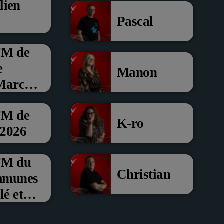
lien
Pascal
FM de
e
Manon
 Marche
FM de
K-ro
 2026
’FM du
Christian
mmunes
é et
om de