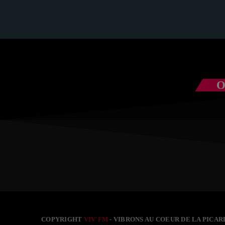
com
O
COPYRIGHT
VIV'FM
- VIBRONS AU COEUR DE LA PICARD