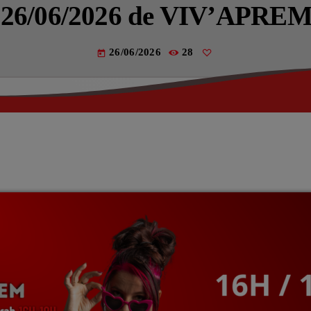
Actualités
u 26/06/2026 de VIV’APRE
La Fère (
26/06/2026
28
today
Les actual
EMISSIO
LES MUS
La pla