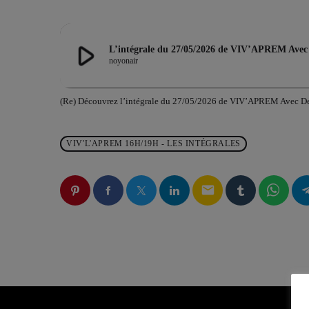
play_arrow
L’intégrale du 27/05/2026 de VIV’APREM Ave
noyonair
(Re) Découvrez l’intégrale du 27/05/2026 de VIV’APREM Avec D
VIV'L'APREM 16H/19H - LES INTÉGRALES
email