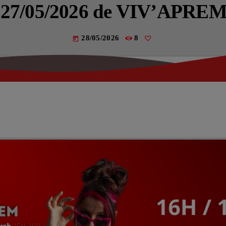
Actualités
u 27/05/2026 de VIV’APRE
La Fère (
28/05/2026
8
today
Les actual
EMISSIO
LES MUS
La pla