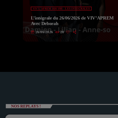
VIV'L'APREM 16H/19H - LES INTÉGRALES
L’intégrale du 26/06/2026 de VIV’APREM
Avec Deborah
26/06/2026
28
today
NOS REPLAYS !