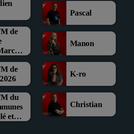
lien
Pascal
FM de
e
Manon
 Marche
FM de
K-ro
 2026
’FM du
Christian
mmunes
é et
om de