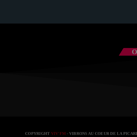
com
O
COPYRIGHT
VIV'FM
- VIBRONS AU COEUR DE LA PICARD