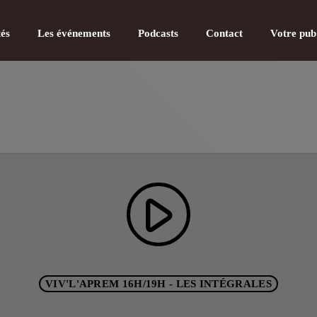
tés
Les événements
Podcasts
Contact
Votre pub
CATÉGOR
play_arrow
Actualité
Actualité
Actualité
VIV'L'APREM 16H/19H - LES INTÉGRALES
Actualité