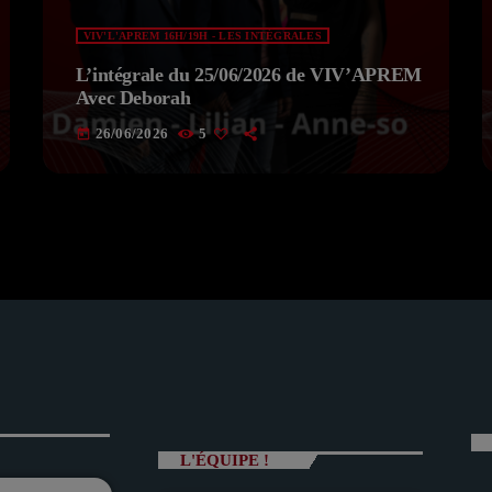
VIV'L'APREM 16H/19H - LES INTÉGRALES
L’intégrale du 25/06/2026 de VIV’APREM
Avec Deborah
26/06/2026
5
today
L'ÉQUIPE !