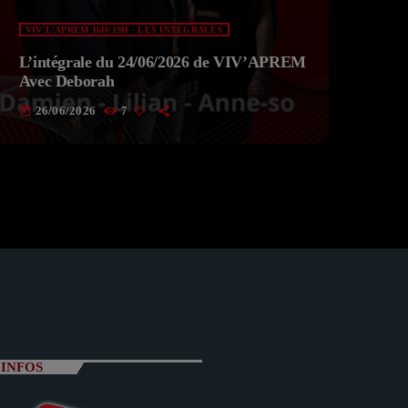
VIV'L'APREM 16H/19H - LES INTÉGRALES
L’intégrale du 24/06/2026 de VIV’APREM
Avec Deborah
26/06/2026
7
today
INFOS