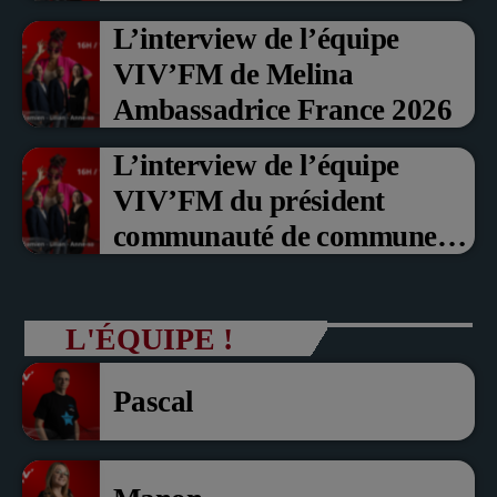
Prix du Public , Marche aux
L’interview de l’équipe
fruits rouge Noyon 2026
VIV’FM de Melina
Ambassadrice France 2026
L’interview de l’équipe
VIV’FM du président
communauté de communes
du Pays noyonnais Pascal
Dollé et Erci Guerin Vice
L'ÉQUIPE !
président com de com
Pascal