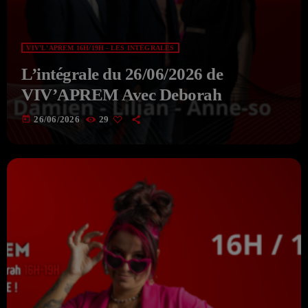
VIV'L'APREM 16H/19H - LES INTÉGRALES
L’intégrale du 26/06/2026 de
VIV’APREM Avec Deborah
today
26/06/2026
29