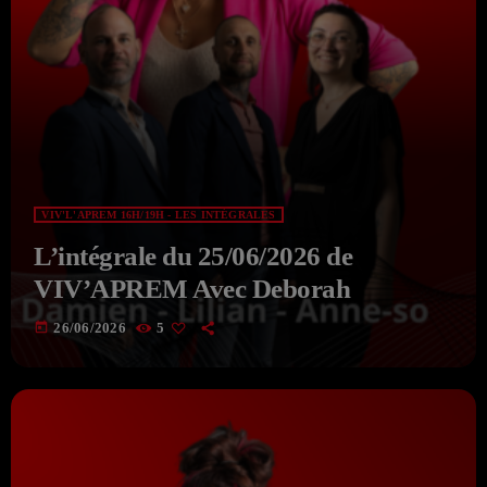
VIV'L'APREM 16H/19H - LES INTÉGRALES
L’intégrale du 25/06/2026 de
VIV’APREM Avec Deborah
today
26/06/2026
5