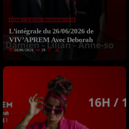
VIV'L'APREM 16H/19H - LES INTÉGRALES
L’intégrale du 26/06/2026 de
VIV’APREM Avec Deborah
today
26/06/2026
29