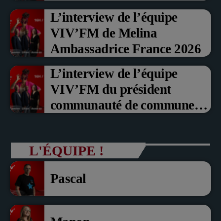
Prix du Public , Marche aux
L’interview de l’équipe
fruits rouge Noyon 2026
VIV’FM de Melina
Ambassadrice France 2026
L’interview de l’équipe
VIV’FM du président
communauté de communes
du Pays noyonnais Pascal
Dollé et Erci Guerin Vice
L'ÉQUIPE !
président com de com
Pascal