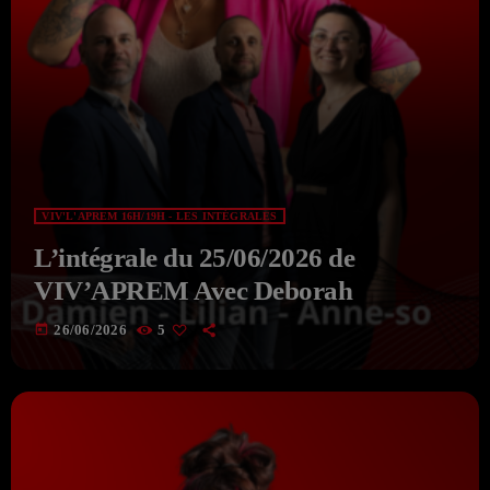
VIV'L'APREM 16H/19H - LES INTÉGRALES
L’intégrale du 25/06/2026 de
VIV’APREM Avec Deborah
today
26/06/2026
5