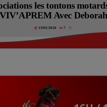
Actualités
ociations les tontons motar
VIV’APREM Avec Debora
La Fère (
Les actual
19/03/2026
7
today
EMISSIO
LES MUS
La pla