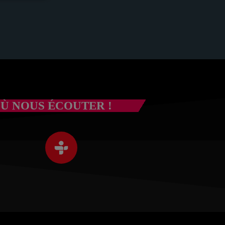
om de
Ù NOUS ÉCOUTER !