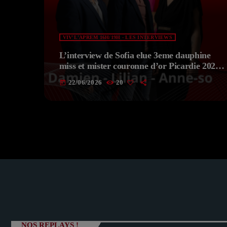
VIV'L'APREM 16H/19H - LES INTERVIEWS
L’interview de Sofia elue 3eme dauphine
miss et mister couronne d’or Picardie 2026
du 22-06-2026 de VIV’APREM Avec
22/06/2026
20
today
Deborah
NOS REPLAYS !