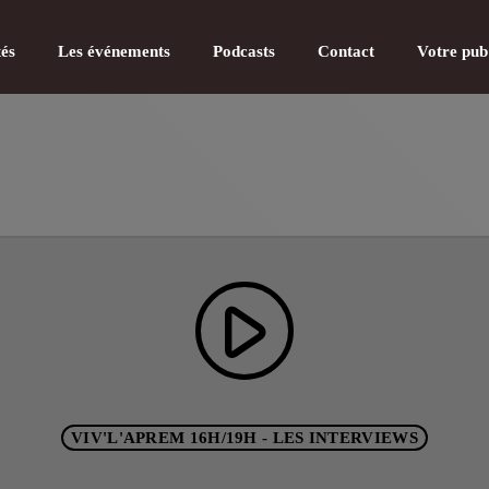
tés
Les événements
Podcasts
Contact
Votre pub
CATÉGOR
play_arrow
Actualité
Actualité
Actualité
VIV'L'APREM 16H/19H - LES INTERVIEWS
Actualité