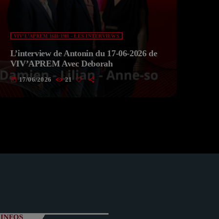
VIV'L'APREM 16H/19H - LES INTERVIEWS
L’interview de Antonin du 17-06-2026 de
VIV’APREM Avec Deborah
17/06/2026
21
today
INFOS