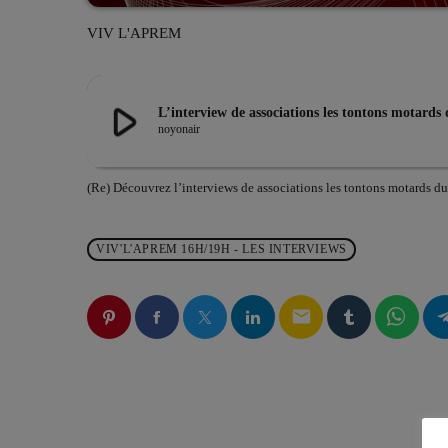
VIV L'APREM
play_arrow
L’interview de associations les tontons mota
noyonair
(Re) Découvrez l’interviews de associations les tontons motard
VIV'L'APREM 16H/19H - LES INTERVIEWS
email