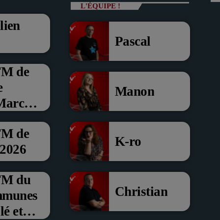
L'ÉQUIPE !
lien
Pascal
FM de
e
Manon
 Marche
FM de
K-ro
 2026
’FM du
Christian
mmunes
é et