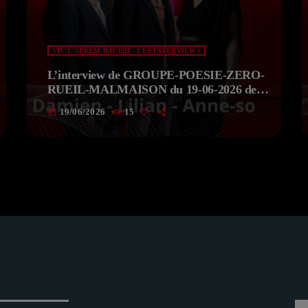
VIV'L'APREM 16H/19H - LES INTERVIEWS
L’interview de GROUPE-POESIE-ZERO-
RUEIL-MALMAISON du 19-06-2026 de
VIV’APREM Avec Deborah
19/06/2026
15
today