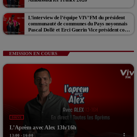
L’interview de l’équipe VIV’FM du président
communauté de communes du Pays noyonnais
Pascal Dollé et Erci Guerin Vice président com
de com
EMISSION EN COURS
DRIVE
L’Aprèm avec Alex 13h/16h
more_vert
13:00 - 16:00