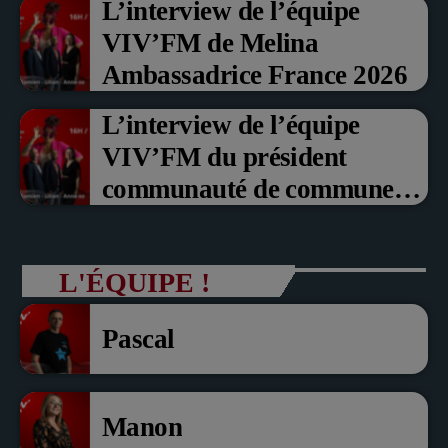
L’interview de l’équipe
fruits rouge Noyon 2026
VIV’FM de Melina
Ambassadrice France 2026
L’interview de l’équipe
VIV’FM du président
communauté de communes
du Pays noyonnais Pascal
Dollé et Erci Guerin Vice
L'ÉQUIPE !
président com de com
Pascal
Manon