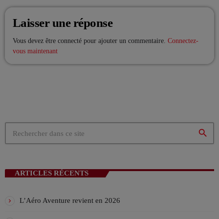
Laisser une réponse
Vous devez être connecté pour ajouter un commentaire.
Connectez-
EMISSION EN COURS
vous maintenant
DRIVE
search
L’Aprèm avec Alex 13h/16h
more_vert
13:00 - 16:00
ARTICLES RÉCENTS
L’Aprèm avec Alex 13h/16h
close
Les Aprèms en Direct avec Alex
L’Aéro Aventure revient en 2026
PROCHAINES ÉMISSIONS
Du lundi au vendredi de 13h à 16h, en direct sur VIV'FM,