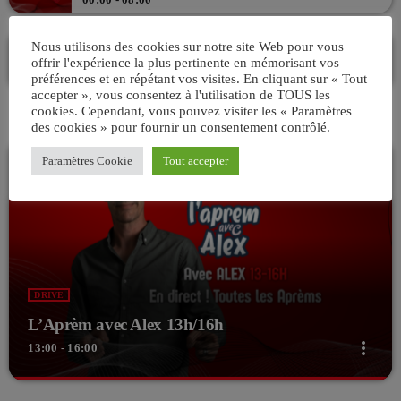
Les Week-end VIV’FM
Nous utilisons des cookies sur notre site Web pour vous
offrir l'expérience la plus pertinente en mémorisant vos
ANIMÉ PAR STÉPHANE
préférences et en répétant vos visites. En cliquant sur « Tout
08:00 - 12:00
accepter », vous consentez à l'utilisation de TOUS les
cookies. Cependant, vous pouvez visiter les « Paramètres
des cookies » pour fournir un consentement contrôlé.
Paramètres Cookie
Tout accepter
DRIVE
L’Aprèm avec Alex 13h/16h
more_vert
13:00 - 16:00
close
L’Aprèm avec Alex 13h/16h