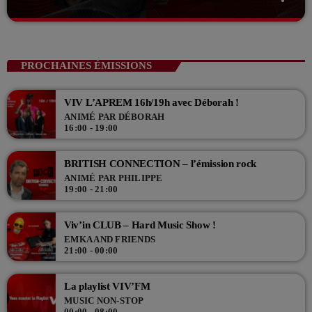
close
L’Aprèm avec Alex 13h/16h
Les Aprèms en Direct avec Alex
PROCHAINES ÉMISSIONS
Du lundi au vendredi de 13h à 16h, en direct sur VIV'FM, Alex,
accompagné de Samuel, Théo et Lucas, vous accompagnent l'après
VIV L’APREM 16h/19h avec Déborah !
midi en direct en musique !
ANIMÉ PAR DÉBORAH
16:00 - 19:00
BRITISH CONNECTION – l’émission rock
ANIMÉ PAR PHILIPPE
19:00 - 21:00
Viv’in CLUB – Hard Music Show !
EMKA AND FRIENDS
21:00 - 00:00
La playlist VIV’FM
MUSIC NON-STOP
00:00 - 08:00