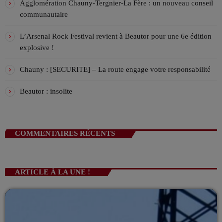
Agglomération Chauny-Tergnier-La Fère : un nouveau conseil
Alex, accompagné de Samuel, Théo et Lucas, vous
VIV L’APREM 16h/19h avec Déborah !
communautaire
accompagnent l'après midi en direct en musique !
ANIMÉ PAR DÉBORAH
16:00 - 19:00
L’Arsenal Rock Festival revient à Beautor pour une 6e édition
explosive !
BRITISH CONNECTION – l’émission rock
ANIMÉ PAR PHILIPPE
Chauny : [SECURITE] – La route engage votre responsabilité
19:00 - 21:00
Beautor : insolite
COMMENTAIRES RÉCENTS
ARTICLE À LA UNE !