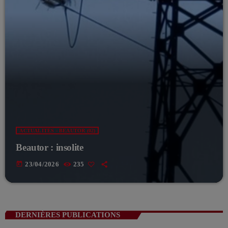
ACTUALITÉS - BEAUTOR (02)
Beautor : insolite
today
23/04/2026
235
DERNIÈRES PUBLICATIONS