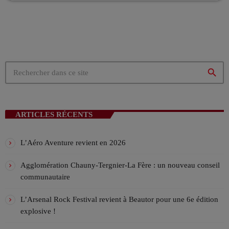
!
Les Week-end VIV’FM
ANIMÉ PAR STÉPHANE
08:00 - 12:00
La playlist VIV’FM
MUSIC NON-STOP
search
12:00 - 18:00
ARTICLES RÉCENTS
L’Aéro Aventure revient en 2026
Agglomération Chauny-Tergnier-La Fère : un nouveau conseil
communautaire
L’Arsenal Rock Festival revient à Beautor pour une 6e édition
explosive !