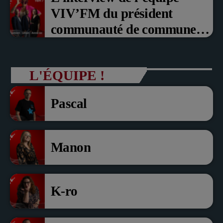
VIV’FM du président
communauté de communes
du Pays noyonnais Pascal
Dollé et Erci Guerin Vice
L'ÉQUIPE !
président com de com
Pascal
Manon
K-ro