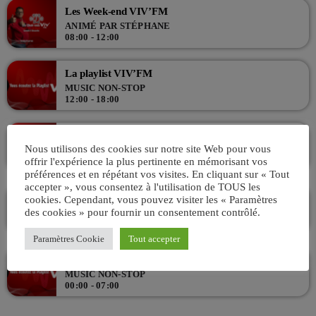
Les Week-end VIV’FM
ANIMÉ PAR STÉPHANE
08:00 - 12:00
La playlist VIV’FM
MUSIC NON-STOP
12:00 - 18:00
Le Guelord Show !
Nous utilisons des cookies sur notre site Web pour vous
ANIMÉ PAR GUÉLORD
offrir l'expérience la plus pertinente en mémorisant vos
18:00 - 20:00
préférences et en répétant vos visites. En cliquant sur « Tout
accepter », vous consentez à l'utilisation de TOUS les
La playlist VIV’FM
cookies. Cependant, vous pouvez visiter les « Paramètres
des cookies » pour fournir un consentement contrôlé.
MUSIC NON-STOP
20:00 - 00:00
Paramètres Cookie
Tout accepter
La playlist VIV’FM
MUSIC NON-STOP
00:00 - 07:00