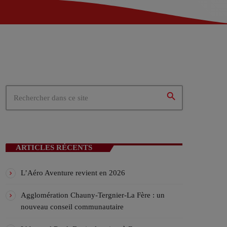
 – Tergnier (02)
02)
ités du cœur de la Picardie
N EN COURS
search
ARTICLES RÉCENTS
L’Aéro Aventure revient en 2026
Agglomération Chauny-Tergnier-La Fère : un
NALE
nouveau conseil communautaire
ek-end VIV’FM