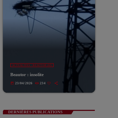
ACTUALITÉS - BEAUTOR (02)
Beautor : insolite
23/04/2026
234
today
DERNIÈRES PUBLICATIONS