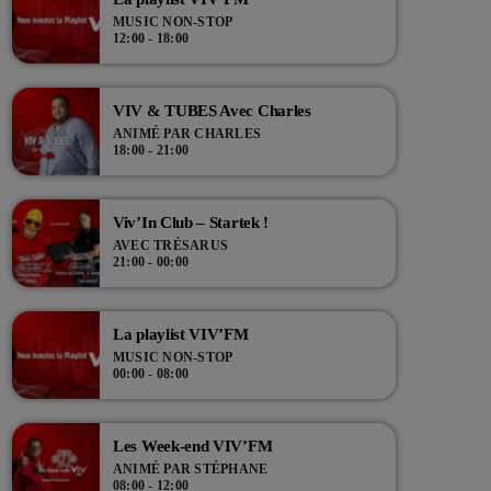
Un fabuleux voyage dans la musique, qui vous
MUSIC NON-STOP
réveille chaque samedi et dimanche de 08h à midi
12:00 - 18:00
!
VIV & TUBES Avec Charles
ANIMÉ PAR CHARLES
18:00 - 21:00
Viv’In Club – Startek !
AVEC TRÉSARUS
21:00 - 00:00
La playlist VIV’FM
MUSIC NON-STOP
00:00 - 08:00
Les Week-end VIV’FM
ANIMÉ PAR STÉPHANE
08:00 - 12:00