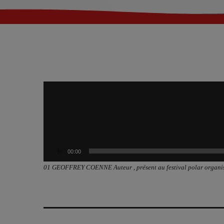
L
e
c
t
e
u
r
a
00:00
u
01 GEOFFREY COENNE Auteur , présent au festival polar organis
d
i
o