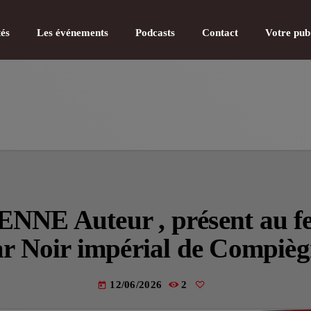
tés
Les événements
Podcasts
Contact
Votre pub
CATÉGOR
Actualité
 Auteur , présent au fest
Actualité
r Noir impérial de Compiè
Actualité
12/06/2026
2
Actualité
today