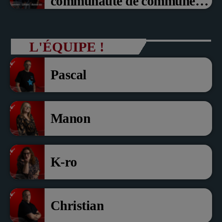
communauté de communes
du Pays noyonnais Pascal
Dollé et Erci Guerin Vice
L'ÉQUIPE !
président com de com
Pascal
Manon
K-ro
Christian