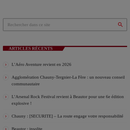
!
Le Guelord Show !
ANIMÉ PAR GUÉLORD
18:00 - 20:00
search
La playlist VIV’FM
MUSIC NON-STOP
20:00 - 00:00
ARTICLES RÉCENTS
L’Aéro Aventure revient en 2026
Agglomération Chauny-Tergnier-La Fère : un nouveau conseil
communautaire
L’Arsenal Rock Festival revient à Beautor pour une 6e édition
explosive !
Chauny : [SECURITE] – La route engage votre responsabilité
Beautor : insolite