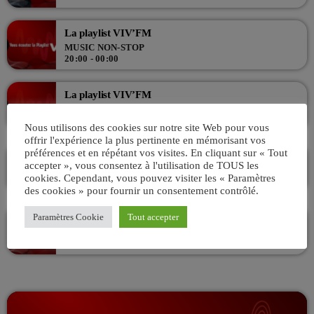
La playlist VIV’FM
MUSIC NON-STOP
20:00 - 00:00
La playlist VIV’FM
MUSIC NON-STOP
00:00 - 07:00
Nous utilisons des cookies sur notre site Web pour vous
offrir l'expérience la plus pertinente en mémorisant vos
préférences et en répétant vos visites. En cliquant sur « Tout
VIV’MATIN 07H/10H ! Avec AKSEL
accepter », vous consentez à l'utilisation de TOUS les
ANIMÉ PAR AKSEL
cookies. Cependant, vous pouvez visiter les « Paramètres
07:00 - 10:00
des cookies » pour fournir un consentement contrôlé.
Paramètres Cookie
Tout accepter
La playlist VIV’FM
MUSIC NON-STOP
10:00 - 13:00