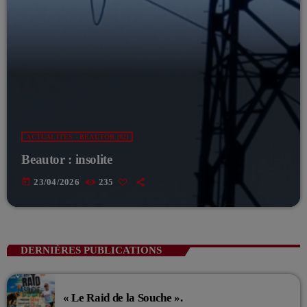
ACTUALITÉS - BEAUTOR (02)
Beautor : insolite
today
23/04/2026
235
DERNIÈRES PUBLICATIONS
« Le Raid de la Souche ».