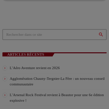
La playlist VIV’FM
MUSIC NON-STOP
00:00 - 08:00
Les Week-end VIV’FM
ANIMÉ PAR STÉPHANE
search
08:00 - 12:00
ARTICLES RÉCENTS
L’Aéro Aventure revient en 2026
Agglomération Chauny-Tergnier-La Fère : un nouveau conseil
communautaire
L’Arsenal Rock Festival revient à Beautor pour une 6e édition
explosive !