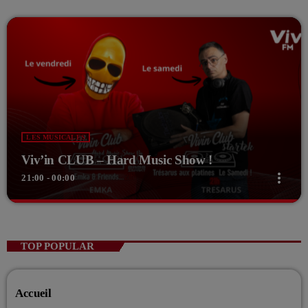
LES MUSICALES
Viv’in CLUB – Hard Music Show !
more_vert
21:00 - 00:00
close
Viv’in CLUB – Hard Music Show !
EMKA And Friends
TOP POPULAR
Le vendredi soir, 21h place au Hard music Show!
Accueil