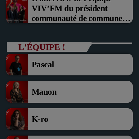
VIV’FM du président
communauté de communes
du Pays noyonnais Pascal
Dollé et Erci Guerin Vice
L'ÉQUIPE !
président com de com
Pascal
Manon
K-ro