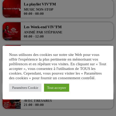
La playlist VIV’FM
MUSIC NON-STOP
00:00 - 08:00
Les Week-end VIV’FM
ANIMÉ PAR STÉPHANE
08:00 - 12:00
La playlist VIV’FM
Nous utilisons des cookies sur notre site Web pour vous
MUSIC NON-STOP
offrir l'expérience la plus pertinente en mémorisant vos
12:00 - 18:00
préférences et en répétant vos visites. En cliquant sur « Tout
accepter », vous consentez à l'utilisation de TOUS les
VIV & TUBES Avec Charles
cookies. Cependant, vous pouvez visiter les « Paramètres
des cookies » pour fournir un consentement contrôlé.
ANIMÉ PAR CHARLES
18:00 - 21:00
Paramètres Cookie
Tout accepter
Viv’In Club – Startek !
AVEC TRÉSARUS
21:00 - 00:00