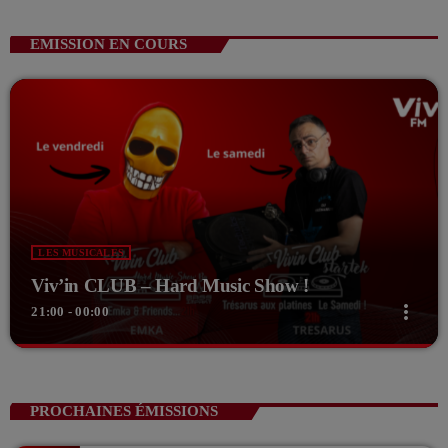
EMISSION EN COURS
LES MUSICALES
Viv’in CLUB – Hard Music Show !
more_vert
21:00 - 00:00
close
Viv’in CLUB – Hard Music Show !
EMKA And Friends
PROCHAINES ÉMISSIONS
Le vendredi soir, 21h place au Hard music Show!