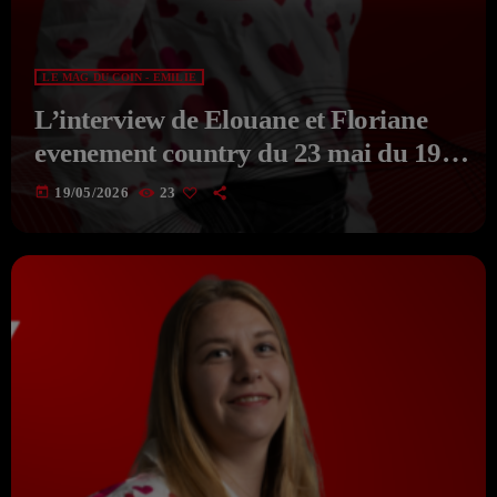
LE MAG DU COIN - EMILIE
L’interview de Elouane et Floriane
evenement country du 23 mai du 19-
05-2026 du MAG DU COIN Avec
today
19/05/2026
23
EMILIE