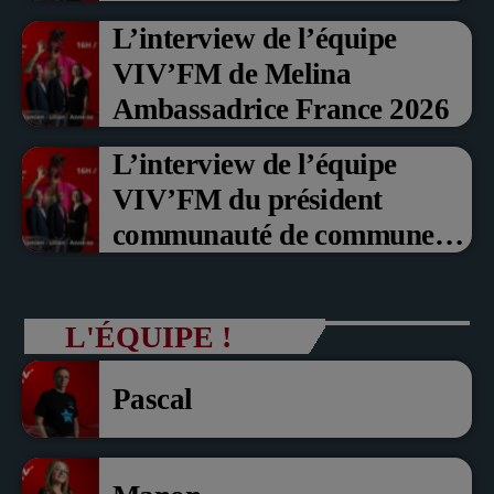
Prix du Public , Marche aux
L’interview de l’équipe
fruits rouge Noyon 2026
VIV’FM de Melina
Ambassadrice France 2026
L’interview de l’équipe
VIV’FM du président
communauté de communes
du Pays noyonnais Pascal
Dollé et Erci Guerin Vice
L'ÉQUIPE !
président com de com
Pascal