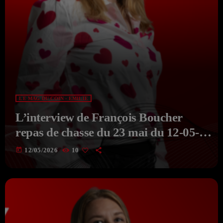
LE MAG DU COIN - EMILIE
L’interview de François Boucher
repas de chasse du 23 mai du 12-05-
2026 du MAG DU COIN Avec
today
12/05/2026
10
EMILIE