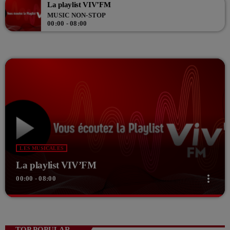
La playlist VIV’FM
MUSIC NON-STOP
00:00 - 08:00
LES MUSICALES
La playlist VIV’FM
more_vert
00:00 - 08:00
close
La playlist VIV’FM
Music non-stop
TOP POPULAR