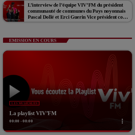
L’interview de l’équipe VIV’FM du président
communauté de communes du Pays noyonnais
Pascal Dollé et Erci Guerin Vice président com
de com
EMISSION EN COURS
LES MUSICALES
La playlist VIV’FM
more_vert
00:00 - 08:00