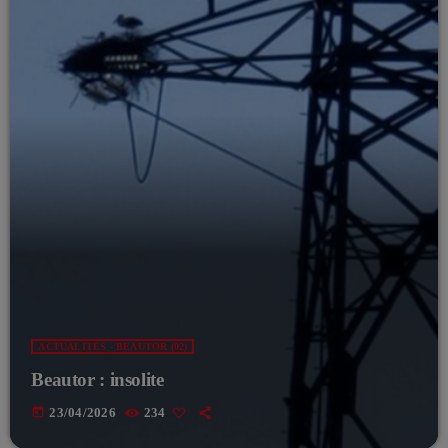
ACTUALITÉS - BEAUTOR (02)
Beautor : insolite
today
23/04/2026
234