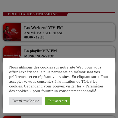
close
La playlist VIV’FM
Music non-stop
PROCHAINES ÉMISSIONS
Retrouvez vos hits préférés d'hier à aujourd'hui sur VIV'FM !
Les Week-end VIV’FM
ANIMÉ PAR STÉPHANE
08:00 - 12:00
La playlist VIV’FM
MUSIC NON-STOP
12:00 - 18:00
Nous utilisons des cookies sur notre site Web pour vous
offrir l'expérience la plus pertinente en mémorisant vos
VIV & TUBES Avec Charles
préférences et en répétant vos visites. En cliquant sur « Tout
ANIMÉ PAR CHARLES
accepter », vous consentez à l'utilisation de TOUS les
18:00 - 21:00
cookies. Cependant, vous pouvez visiter les « Paramètres
des cookies » pour fournir un consentement contrôlé.
Viv’In Club – Startek !
Paramètres Cookie
Tout accepter
AVEC TRÉSARUS
21:00 - 00:00