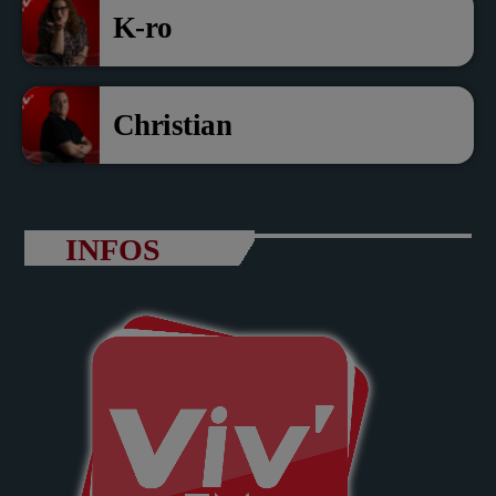
K-ro
Christian
INFOS