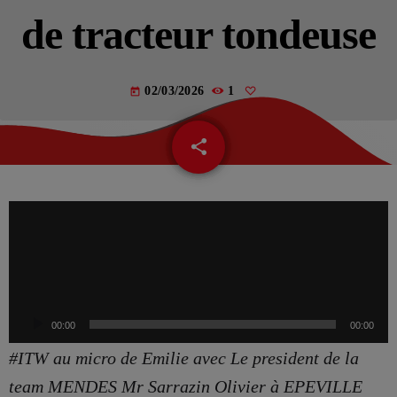
de tracteur tondeuse
VOTRE PUB SUR VIV’FM !
02/03/2026
1
today
CATÉGORIES
share
email
Actualités – Beautor (02)
Actualités – Chauny (02)
L
e
Actualités – Le chaunois (02)
c
Actualités – Noyon (60)
t
e
Actualités – Tergnier (02)
00:00
00:00
u
#ITW au micro de Emilie avec Le president de la
La Fère (02)
r
team MENDES Mr Sarrazin Olivier à EPEVILLE
Les actualités du cœur de la Picardie