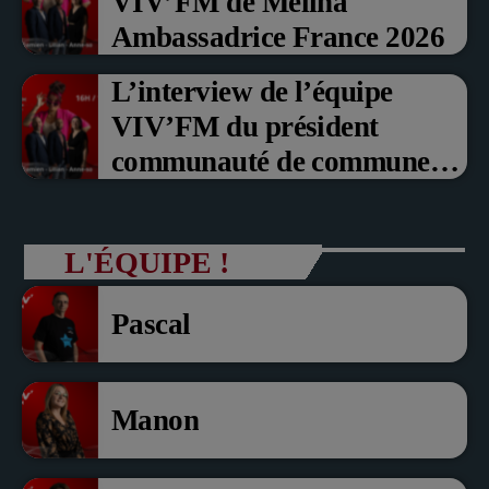
VIV’FM de Melina
Ambassadrice France 2026
L’interview de l’équipe
VIV’FM du président
communauté de communes
du Pays noyonnais Pascal
Dollé et Erci Guerin Vice
L'ÉQUIPE !
président com de com
Pascal
Manon