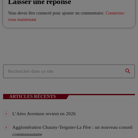
Laisser une réponse
!
Les Week-end VIV’FM
ANIMÉ PAR STÉPHANE
Vous devez être connecté pour ajouter un commentaire.
Connectez-
08:00 - 12:00
vous maintenant
La playlist VIV’FM
MUSIC NON-STOP
12:00 - 18:00
search
ARTICLES RÉCENTS
L’Aéro Aventure revient en 2026
Agglomération Chauny-Tergnier-La Fère : un nouveau conseil
communautaire