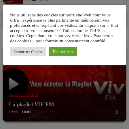
La playlist VIV’FM
Nous utilisons des cookies sur notre site Web pour vous
offrir l'expérience la plus pertinente en mémorisant vos
MUSIC NON-STOP
préférences et en répétant vos visites. En cliquant sur « Tout
12:00 - 18:00
accepter », vous consentez à l'utilisation de TOUS les
cookies. Cependant, vous pouvez visiter les « Paramètres
des cookies » pour fournir un consentement contrôlé.
Paramètres Cookie
Tout accepter
LES MUSICALES
La playlist VIV’FM
more_vert
12:00 - 18:00
close
La playlist VIV’FM