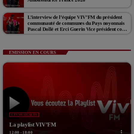
L’interview de l’équipe VIV’FM du président
communauté de communes du Pays noyonnais
Pascal Dollé et Erci Guerin Vice président com
de com
EMISSION EN COURS
LES MUSICALES
La playlist VIV’FM
more_vert
12:00 - 18:00