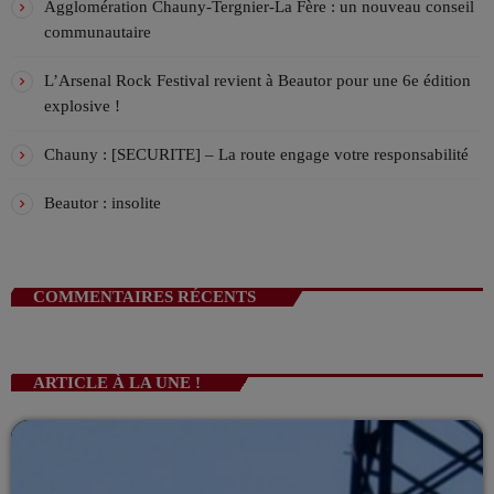
Agglomération Chauny-Tergnier-La Fère : un nouveau conseil
!
VIV & TUBES Avec Charles
communautaire
ANIMÉ PAR CHARLES
18:00 - 21:00
L’Arsenal Rock Festival revient à Beautor pour une 6e édition
explosive !
Viv’In Club – Startek !
AVEC TRÉSARUS
Chauny : [SECURITE] – La route engage votre responsabilité
21:00 - 00:00
Beautor : insolite
COMMENTAIRES RÉCENTS
ARTICLE À LA UNE !