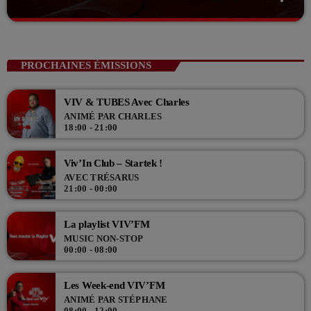
close
La playlist VIV’FM
Music non-stop
PROCHAINES ÉMISSIONS
Retrouvez vos hits préférés d'hier à aujourd'hui sur VIV'FM !
VIV & TUBES Avec Charles
ANIMÉ PAR CHARLES
18:00 - 21:00
Viv’In Club – Startek !
AVEC TRÉSARUS
21:00 - 00:00
La playlist VIV’FM
MUSIC NON-STOP
00:00 - 08:00
Les Week-end VIV’FM
ANIMÉ PAR STÉPHANE
08:00 - 12:00