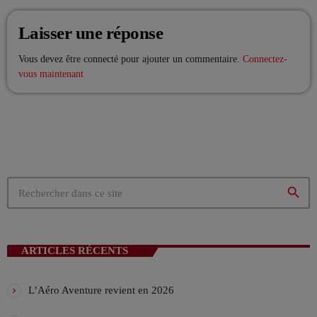
Laisser une réponse
Vous devez être connecté pour ajouter un commentaire.
Connectez-
EMISSION EN COURS
vous maintenant
LES MUSICALES
search
La playlist VIV’FM
more_vert
12:00 - 18:00
ARTICLES RÉCENTS
La playlist VIV’FM
close
Music non-stop
L’Aéro Aventure revient en 2026
PROCHAINES ÉMISSIONS
Retrouvez vos hits préférés d'hier à aujourd'hui sur VIV'FM