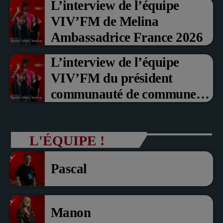
L’interview de l’équipe
fruits rouge Noyon 2026
VIV’FM de Melina
Ambassadrice France 2026
L’interview de l’équipe
VIV’FM du président
communauté de communes
du Pays noyonnais Pascal
Dollé et Erci Guerin Vice
L'ÉQUIPE !
président com de com
Pascal
Manon