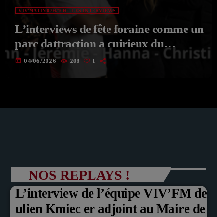
VIV'MATIN 07H/10H - LES INTERVIEWS
L’interviews de fête foraine comme un
parc dattraction a cuirieux du
03/06/2026 de VIV’MATIN Avec
today
04/06/2026
208
1
Aksel
NOS REPLAYS !
L’interview de l’équipe VIV’FM de
ulien Kmiec er adjoint au Maire de