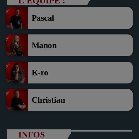
L'ÉQUIPE !
président com de com
Pascal
Manon
K-ro
Christian
INFOS