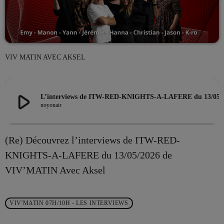
EMISSION EN COURS
VIV MATIN AVEC AKSEL
play_arrow
L’interviews de ITW-RED-KNIGHTS-A-LAFERE du 
noyonair
DRIVE
(Re) Découvrez l’interviews de ITW-RED-
L’Aprèm avec Alex 13h/16h
KNIGHTS-A-LAFERE du 13/05/2026 de
more_vert
13:00 - 16:00
VIV’MATIN Avec Aksel
L’Aprèm avec Alex 13h/16h
close
Les Aprèms en Direct avec Alex
VIV'MATIN 07H/10H - LES INTERVIEWS
PROCHAINES ÉMISSIONS
Du lundi au vendredi de 13h à 16h, en direct sur VIV'FM,