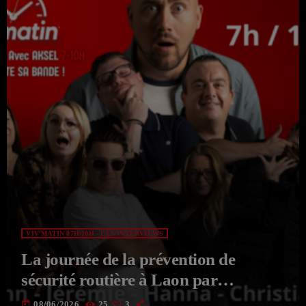
VIV'MATIN 07H/10H - LES INTERVIEWS
La journée de la prévention de
sécurité routière à Laon par
Groupama avec Nathalie JULIEN
today
08/06/2026
25
3