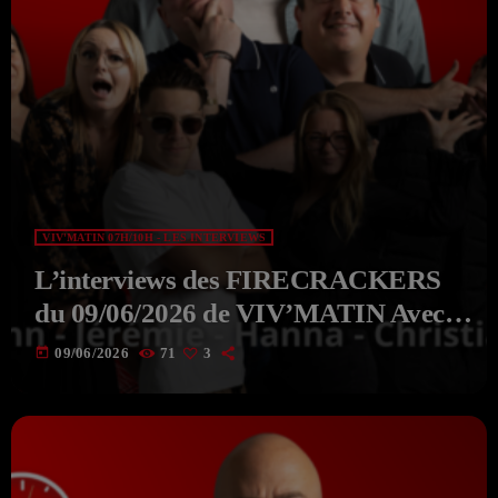
VIV'MATIN 07H/10H - LES INTERVIEWS
L’interviews des FIRECRACKERS
du 09/06/2026 de VIV’MATIN Avec
Aksel
today
09/06/2026
71
3