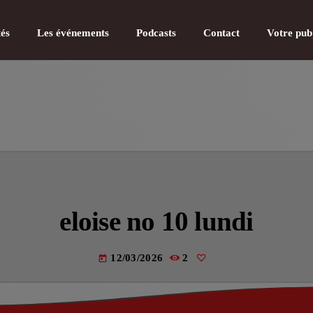
tés
Les événements
Podcasts
Contact
Votre pub
CATÉGOR
Actualité
eloise no 10 lundi
Actualité
Actualité
12/03/2026
2
today
Actualité