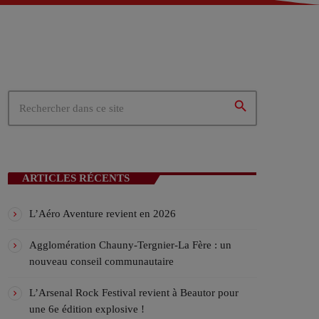
 – Tergnier (02)
02)
ités du cœur de la Picardie
search
N EN COURS
ARTICLES RÉCENTS
L’Aéro Aventure revient en 2026
Agglomération Chauny-Tergnier-La Fère : un
nouveau conseil communautaire
ICALES
L’Arsenal Rock Festival revient à Beautor pour
une 6e édition explosive !
TUBES Avec Charles