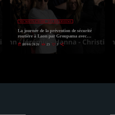
VIV'MATIN 07H/10H - LES INTERVIEWS
La journée de la prévention de sécurité
routière à Laon par Groupama avec
Nathalie JULIEN
08/06/2026
25
3
today