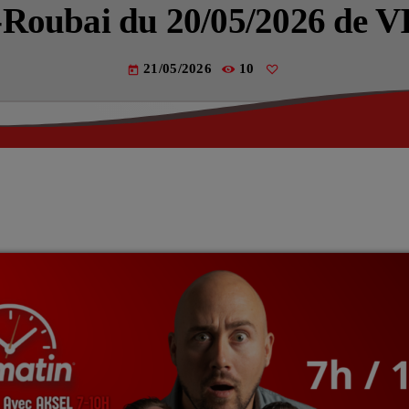
Actualités
s-Roubai du 20/05/2026 de
La Fère (
21/05/2026
10
today
Les actual
EMISSIO
LES MUS
La pla