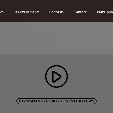
tés
Les événements
Podcasts
Contact
Votre pub
CATÉGOR
play_arrow
Actualité
Actualité
Actualité
VIV'MATIN 07H/10H - LES INTERVIEWS
Actualité