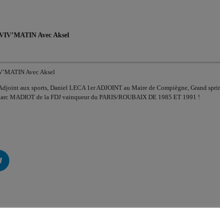
e VIV’MATIN Avec Aksel
VIV’MATIN Avec Aksel
djoint aux sports, Daniel LECA 1er ADJOINT au Maire de Compiègne, Grand sprint
 Marc MADIOT de la FDJ vainqueur du PARIS/ROUBAIX DE 1985 ET 1991 !