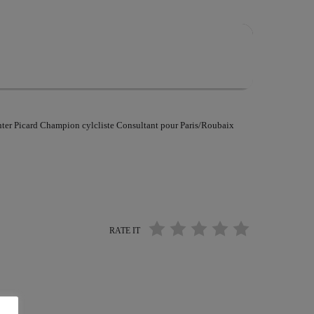
er Picard Champion cylcliste Consultant pour Paris/Roubaix
RATE IT