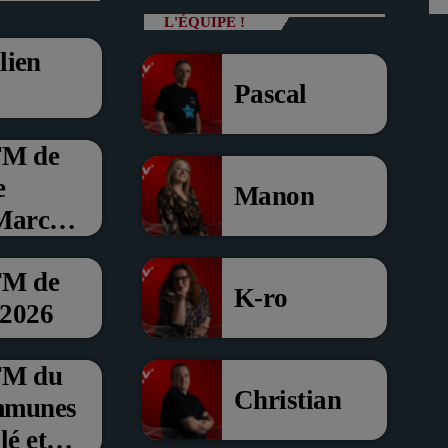
L'ÉQUIPE !
lien
Pascal
FM de
e
Manon
 Marche
FM de
K-ro
 2026
’FM du
Christian
mmunes
é et