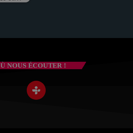
om de
Ù NOUS ÉCOUTER !