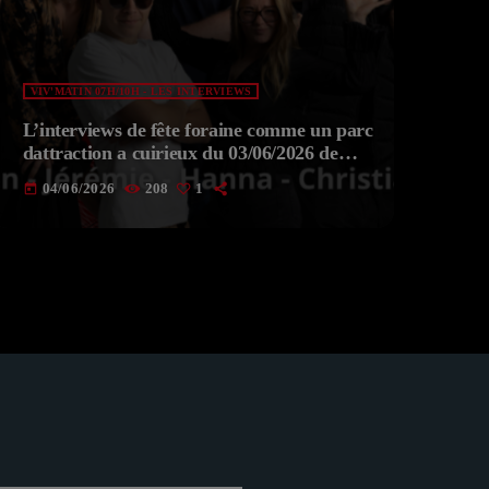
VIV'MATIN 07H/10H - LES INTERVIEWS
L’interviews de fête foraine comme un parc
dattraction a cuirieux du 03/06/2026 de
VIV’MATIN Avec Aksel
04/06/2026
208
1
today