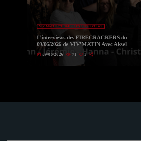
VIV'MATIN 07H/10H - LES INTERVIEWS
L’interviews des FIRECRACKERS du
09/06/2026 de VIV’MATIN Avec Aksel
09/06/2026
71
3
today