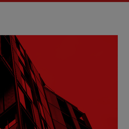
Actualités
La Fère (
Les actual
EMISSIO
LA MATI
VIV’M