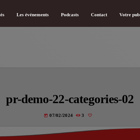
tés
Les événements
Podcasts
Contact
Votre pub
CATÉGOR
Actualité
pr-demo-22-categories-02
Actualité
Actualité
07/02/2024
3
today
Actualité