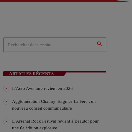
 – Tergnier (02)
02)
ités du cœur de la Picardie
search
N EN COURS
ARTICLES RÉCENTS
L’Aéro Aventure revient en 2026
Agglomération Chauny-Tergnier-La Fère : un
nouveau conseil communautaire
NALE
L’Arsenal Rock Festival revient à Beautor pour
une 6e édition explosive !
ATIN 07H/10H ! Avec AKSEL