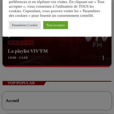
préférences et en répétant vos visites. En cliquant sur « Tout
accepter », vous consentez à l'utilisation de TOUS les
cookies. Cependant, vous pouvez visiter les « Paramètres
des cookies » pour fournir un consentement contrôlé.
Paramètres Cookie
Tout accepter
LES MUSICALES
La playlist VIV’FM
more_vert
10:00 - 13:00
close
La playlist VIV’FM
Music non-stop
TOP POPULAR
Retrouvez vos hits préférés d'hier à aujourd'hui sur VIV'FM !
Accueil