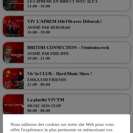
LES APRÈMS EN DIRECT AVEC ALEX
13:00 - 16:00
VIV L’APREM 16h/19h avec Déborah !
ANIMÉ PAR DÉBORAH
16:00 - 19:00
BRITISH CONNECTION – l’émission rock
ANIMÉ PAR PHILIPPE
19:00 - 21:00
Viv’in CLUB – Hard Music Show !
EMKA AND FRIENDS
21:00 - 00:00
La playlist VIV’FM
MUSIC NON-STOP
00:00 - 08:00
Nous utilisons des cookies sur notre site Web pour vous
offrir l'expérience la plus pertinente en mémorisant vos