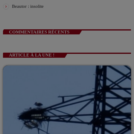
!
L’Aprèm avec Alex 13h/16h
Beautor : insolite
LES APRÈMS EN DIRECT AVEC ALEX
13:00 - 16:00
COMMENTAIRES RÉCENTS
VIV L’APREM 16h/19h avec Déborah !
ANIMÉ PAR DÉBORAH
16:00 - 19:00
ARTICLE À LA UNE !