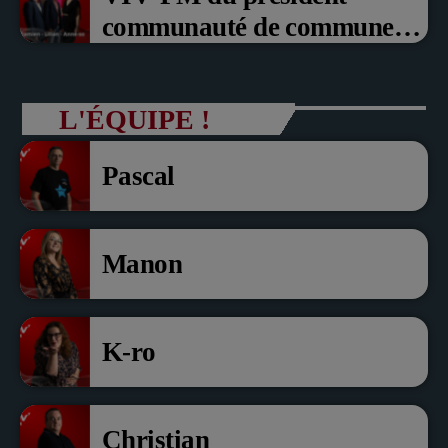
communauté de communes
du Pays noyonnais Pascal
Dollé et Erci Guerin Vice
L'ÉQUIPE !
président com de com
Pascal
Manon
K-ro
Christian