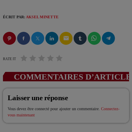
VOTRE PUB SUR VIV’FM !
ÉCRIT PAR:
AKSEL MINETTE
email
CATÉGORIES
Actualités – Beautor (02)
RATE IT
Actualités – Chauny (02)
COMMENTAIRES D’ARTICLES
Actualités – Le chaunois (02)
Actualités – Noyon (60)
Laisser une réponse
Actualités – Tergnier (02)
Vous devez être connecté pour ajouter un commentaire.
Connectez-
vous maintenant
La Fère (02)
Les actualités du cœur de la Picardie