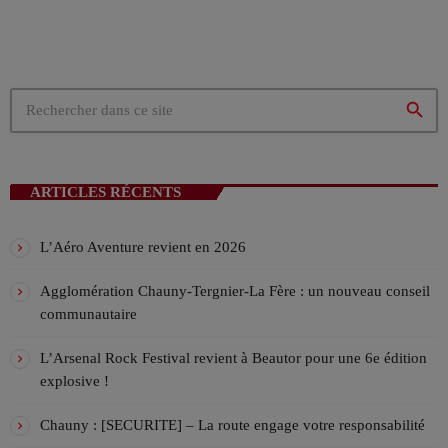
EMISSION EN COURS
search
ARTICLES RÉCENTS
L’Aéro Aventure revient en 2026
LES MUSICALES
La playlist VIV’FM
Agglomération Chauny-Tergnier-La Fère : un nouveau conseil
more_vert
communautaire
10:00 - 13:00
L’Arsenal Rock Festival revient à Beautor pour une 6e édition
La playlist VIV’FM
close
explosive !
Music non-stop
PROCHAINES ÉMISSIONS
Chauny : [SECURITE] – La route engage votre responsabilité
Retrouvez vos hits préférés d'hier à aujourd'hui sur VIV'FM