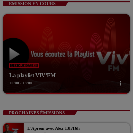
EMISSION EN COURS
LES MUSICALES
La playlist VIV’FM
more_vert
10:00 - 13:00
close
La playlist VIV’FM
Music non-stop
PROCHAINES ÉMISSIONS
Retrouvez vos hits préférés d'hier à aujourd'hui sur VIV'FM !
L’Aprèm avec Alex 13h/16h