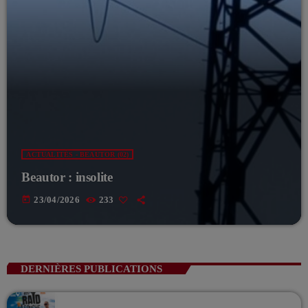
ACTUALITÉS - BEAUTOR (02)
Beautor : insolite
today
23/04/2026
233
DERNIÈRES PUBLICATIONS