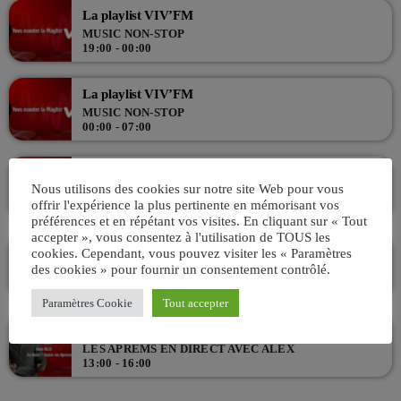
vous accompagnent de bonne humeur sur le retour de l'école ou du
La playlist VIV’FM
taff tous les jours de la semaine. En compagnie de Damien, Lilian et
MUSIC NON-STOP
19:00 - 00:00
Anne-so, leur mission ? vous donner le sourire en fin de journée.
La playlist VIV’FM
MUSIC NON-STOP
00:00 - 07:00
VIV’MATIN 07H/10H ! Avec AKSEL
Nous utilisons des cookies sur notre site Web pour vous
ANIMÉ PAR AKSEL
offrir l'expérience la plus pertinente en mémorisant vos
07:00 - 10:00
préférences et en répétant vos visites. En cliquant sur « Tout
accepter », vous consentez à l'utilisation de TOUS les
La playlist VIV’FM
cookies. Cependant, vous pouvez visiter les « Paramètres
des cookies » pour fournir un consentement contrôlé.
MUSIC NON-STOP
10:00 - 13:00
Paramètres Cookie
Tout accepter
L’Aprèm avec Alex 13h/16h
LES APRÈMS EN DIRECT AVEC ALEX
13:00 - 16:00