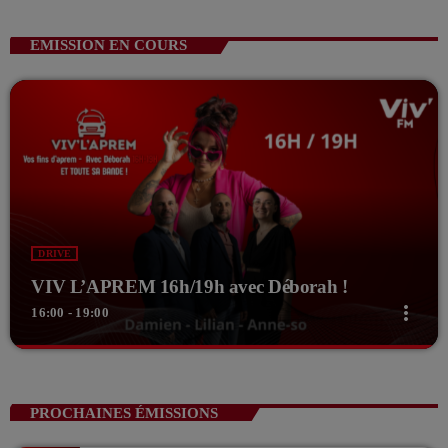
EMISSION EN COURS
DRIVE
VIV L’APREM 16h/19h avec Déborah !
more_vert
16:00 - 19:00
close
VIV L’APREM 16h/19h avec Déborah !
Animé par Déborah
PROCHAINES ÉMISSIONS
Viv' L'aprèm sur VIV'FM de 16h à 19h, Déborah et toute sa bande