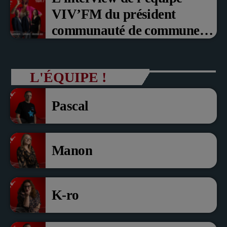
VIV’FM du président
communauté de communes
du Pays noyonnais Pascal
Dollé et Erci Guerin Vice
L'ÉQUIPE !
président com de com
Pascal
Manon
K-ro