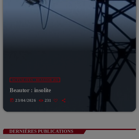
ACTUALITÉS - BEAUTOR (02)
Beautor : insolite
today
23/04/2026
231
DERNIÈRES PUBLICATIONS