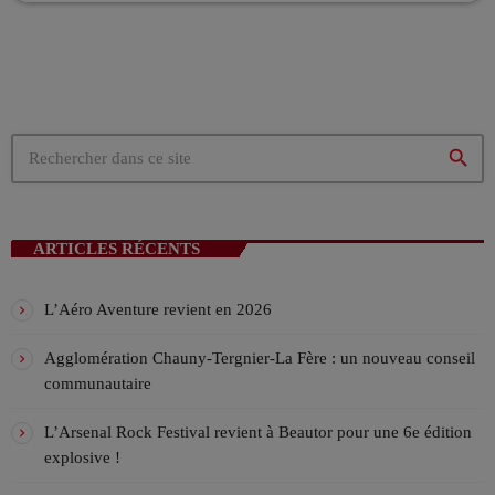
bande vous accompagnent de bonne humeur sur le retour de
La playlist VIV’FM
l'école ou du taff tous les jours de la semaine. En compagnie
MUSIC NON-STOP
de Damien, Lilian et Anne-so, leur mission ? vous donner le
19:00 - 00:00
sourire en fin de journée.
La playlist VIV’FM
MUSIC NON-STOP
search
00:00 - 07:00
ARTICLES RÉCENTS
L’Aéro Aventure revient en 2026
Agglomération Chauny-Tergnier-La Fère : un nouveau conseil
communautaire
L’Arsenal Rock Festival revient à Beautor pour une 6e édition
explosive !