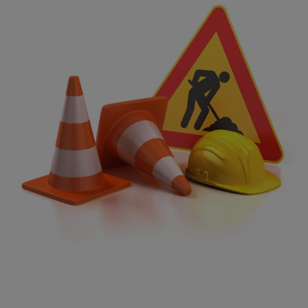
VOTRE PUB SUR VIV’FM !
CATÉGORIES
Actualités – Beautor (02)
Actualités – Chauny (02)
Actualités – Le chaunois (02)
Actualités – Noyon (60)
Actualités – Tergnier (02)
La Fère (02)
Les actualités du cœur de la Picardie