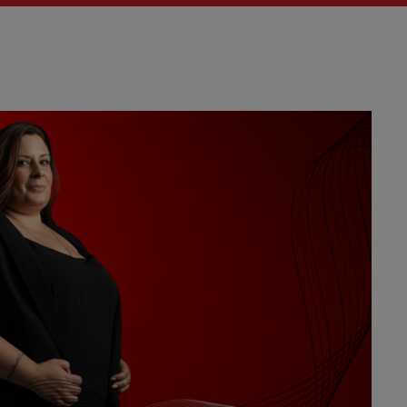
Actualités
La Fère (
Les actual
EMISSIO
LES MUS
La pla