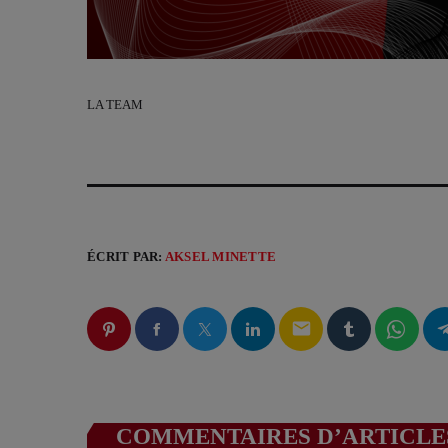
LA TEAM
ÉCRIT PAR:
AKSEL MINETTE
email
COMMENTAIRES D’ARTICLES