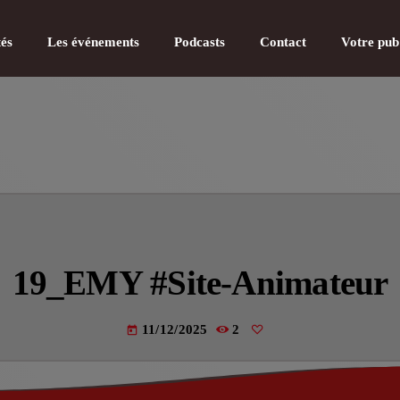
tés
Les événements
Podcasts
Contact
Votre pub
CATÉGOR
Actualité
19_EMY #Site-Animateur
Actualité
Actualité
11/12/2025
2
today
Actualité