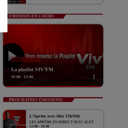
Guerin Vice président com de com
EMISSION EN COURS
LES MUSICALES
La playlist VIV’FM
more_vert
10:00 - 13:00
close
La playlist VIV’FM
PROCHAINES ÉMISSIONS
Music non-stop
L’Aprèm avec Alex 13h/16h
Retrouvez vos hits préférés d'hier à aujourd'hui sur
LES APRÈMS EN DIRECT AVEC ALEX
VIV'FM !
13:00 - 16:00