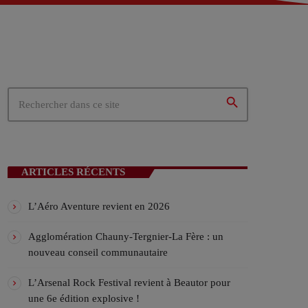
 – Tergnier (02)
02)
ités du cœur de la Picardie
search
N EN COURS
ARTICLES RÉCENTS
L’Aéro Aventure revient en 2026
Agglomération Chauny-Tergnier-La Fère : un
nouveau conseil communautaire
ICALES
L’Arsenal Rock Festival revient à Beautor pour
une 6e édition explosive !
ylist VIV’FM