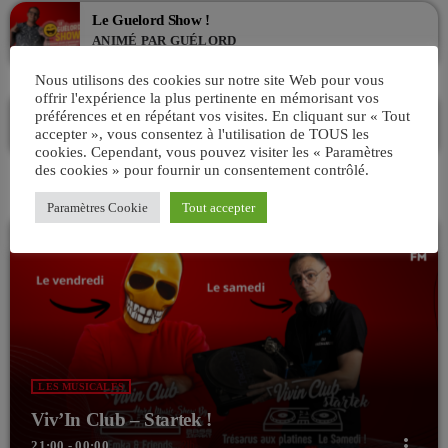
Le Guelord Show !
ANIMÉ PAR GUÉLORD
18:00 - 20:00
Nous utilisons des cookies sur notre site Web pour vous
offrir l'expérience la plus pertinente en mémorisant vos
La playlist VIV’FM
préférences et en répétant vos visites. En cliquant sur « Tout
MUSIC NON-STOP
accepter », vous consentez à l'utilisation de TOUS les
20:00 - 00:00
cookies. Cependant, vous pouvez visiter les « Paramètres
des cookies » pour fournir un consentement contrôlé.
Paramètres Cookie
Tout accepter
LES MUSICALES
Viv’In Club – Startek !
more_vert
21:00 - 00:00