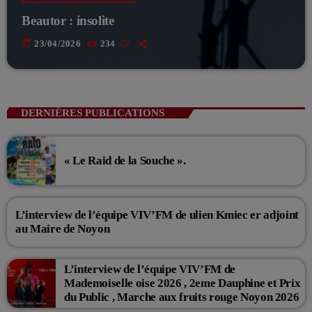
Beautor : insolite
today
23/04/2026
234
DERNIÈRES PUBLICATIONS
« Le Raid de la Souche ».
L’interview de l’équipe VIV’FM de ulien Kmiec er adjoint
au Maire de Noyon
L’interview de l’équipe VIV’FM de
Mademoiselle oise 2026 , 2eme Dauphine et Prix
du Public , Marche aux fruits rouge Noyon 2026