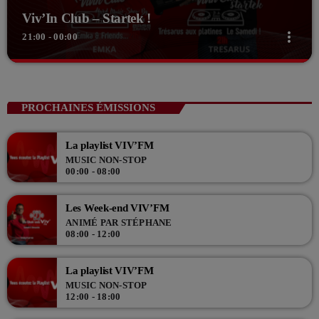
Viv’In Club – Startek !
more_vert
21:00 - 00:00
close
Viv’In Club – Startek !
Avec Trésarus
PROCHAINES ÉMISSIONS
Le samedi, dès 21h, retrouvez notre DJ résident, TRESARUS ! en
direct des platines de Viv'FM!
La playlist VIV’FM
MUSIC NON-STOP
00:00 - 08:00
Les Week-end VIV’FM
ANIMÉ PAR STÉPHANE
08:00 - 12:00
La playlist VIV’FM
MUSIC NON-STOP
12:00 - 18:00