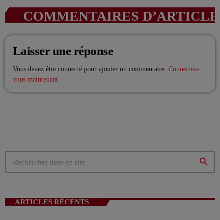
COMMENTAIRES D’ARTICLES
EMISSION EN COURS
Laisser une réponse
Vous devez être connecté pour ajouter un commentaire.
Connectez-
vous maintenant
LES MUSICALES
Viv’In Club – Startek !
more_vert
21:00 - 00:00
search
Viv’In Club – Startek !
close
Avec Trésarus
ARTICLES RÉCENTS
PROCHAINES ÉMISSIONS
Le samedi, dès 21h, retrouvez notre DJ résident,