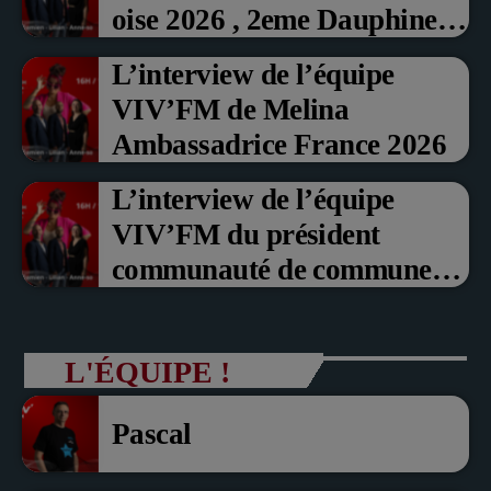
oise 2026 , 2eme Dauphine et
Prix du Public , Marche aux
L’interview de l’équipe
fruits rouge Noyon 2026
VIV’FM de Melina
Ambassadrice France 2026
L’interview de l’équipe
VIV’FM du président
communauté de communes
du Pays noyonnais Pascal
Dollé et Erci Guerin Vice
L'ÉQUIPE !
président com de com
Pascal