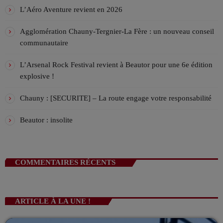
TRESARUS ! en direct des platines de Viv'FM!
La playlist VIV’FM
L’Aéro Aventure revient en 2026
MUSIC NON-STOP
00:00 - 08:00
Agglomération Chauny-Tergnier-La Fère : un nouveau conseil
communautaire
Les Week-end VIV’FM
ANIMÉ PAR STÉPHANE
L’Arsenal Rock Festival revient à Beautor pour une 6e édition
08:00 - 12:00
explosive !
Chauny : [SECURITE] – La route engage votre responsabilité
Beautor : insolite
COMMENTAIRES RÉCENTS
ARTICLE À LA UNE !