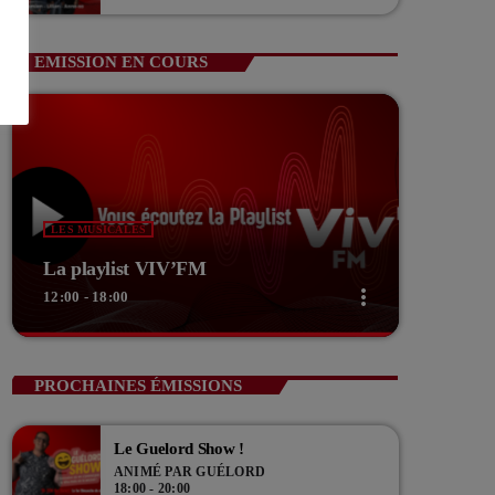
Guerin Vice président com de com
EMISSION EN COURS
LES MUSICALES
La playlist VIV’FM
more_vert
12:00 - 18:00
close
La playlist VIV’FM
PROCHAINES ÉMISSIONS
Music non-stop
Le Guelord Show !
Retrouvez vos hits préférés d'hier à aujourd'hui sur
ANIMÉ PAR GUÉLORD
VIV'FM !
18:00 - 20:00