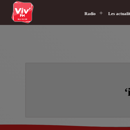
Radio
Les actuali
‘