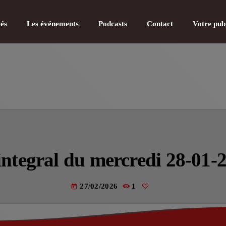
tés
Les événements
Podcasts
Contact
Votre pub
CATÉGOR
Actualité
integral du mercredi 28-01-
Actualité
Actualité
27/02/2026
1
today
Actualité