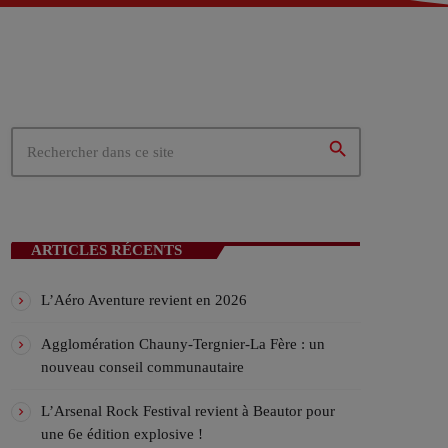
 – Tergnier (02)
02)
ités du cœur de la Picardie
search
N EN COURS
ARTICLES RÉCENTS
L’Aéro Aventure revient en 2026
Agglomération Chauny-Tergnier-La Fère : un
nouveau conseil communautaire
ICALES
L’Arsenal Rock Festival revient à Beautor pour
une 6e édition explosive !
ylist VIV’FM