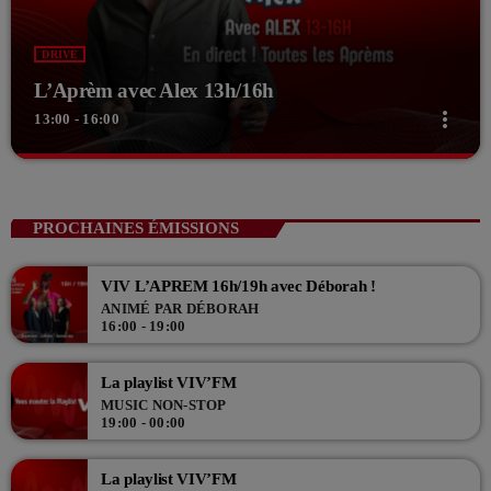
DRIVE
L’Aprèm avec Alex 13h/16h
more_vert
13:00 - 16:00
close
L’Aprèm avec Alex 13h/16h
Les Aprèms en Direct avec Alex
PROCHAINES ÉMISSIONS
Du lundi au vendredi de 13h à 16h, en direct sur VIV'FM, Alex,
accompagné de Samuel, Théo et Lucas, vous accompagnent l'après
VIV L’APREM 16h/19h avec Déborah !
midi en direct en musique !
ANIMÉ PAR DÉBORAH
16:00 - 19:00
La playlist VIV’FM
MUSIC NON-STOP
19:00 - 00:00
La playlist VIV’FM