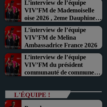
L’interview de l’équipe
VIV’FM de Mademoiselle
oise 2026 , 2eme Dauphine et
Prix du Public , Marche aux
L’interview de l’équipe
fruits rouge Noyon 2026
VIV’FM de Melina
Ambassadrice France 2026
L’interview de l’équipe
VIV’FM du président
communauté de communes
du Pays noyonnais Pascal
Dollé et Erci Guerin Vice
L'ÉQUIPE !
président com de com