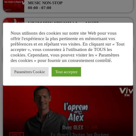
MUSIC NON-STOP
00:00 - 07:00
VIV’MATIN 07H/10H ! Avec AKSEL
ANIMÉ PAR AKSEL
Nous utilisons des cookies sur notre site Web pour vous
07:00 - 10:00
offrir l'expérience la plus pertinente en mémorisant vos
préférences et en répétant vos visites. En cliquant sur « Tout
accepter », vous consentez à l'utilisation de TOUS les
La playlist VIV’FM
cookies. Cependant, vous pouvez visiter les « Paramètres
MUSIC NON-STOP
des cookies » pour fournir un consentement contrôlé.
10:00 - 13:00
Paramètres Cookie
Tout accepter
DRIVE