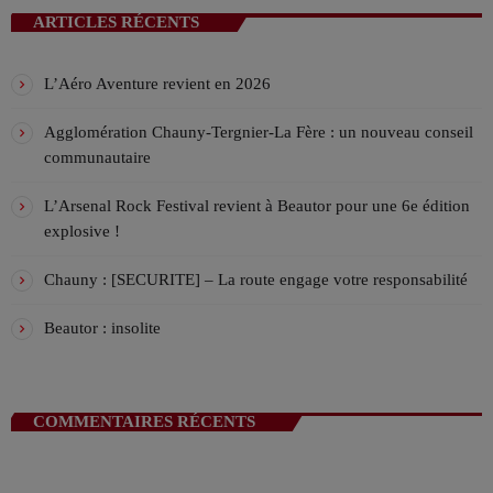
Alex, accompagné de Samuel, Théo et Lucas, vous
VIV L’APREM 16h/19h avec Déborah !
ARTICLES RÉCENTS
accompagnent l'après midi en direct en musique !
ANIMÉ PAR DÉBORAH
16:00 - 19:00
L’Aéro Aventure revient en 2026
La playlist VIV’FM
Agglomération Chauny-Tergnier-La Fère : un nouveau conseil
MUSIC NON-STOP
communautaire
19:00 - 00:00
L’Arsenal Rock Festival revient à Beautor pour une 6e édition
explosive !
Chauny : [SECURITE] – La route engage votre responsabilité
Beautor : insolite
COMMENTAIRES RÉCENTS