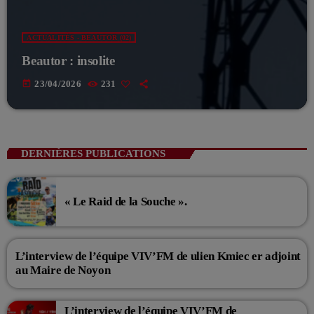
ACTUALITÉS - BEAUTOR (02)
Beautor : insolite
today
23/04/2026
231
DERNIÈRES PUBLICATIONS
« Le Raid de la Souche ».
L’interview de l’équipe VIV’FM de ulien Kmiec er adjoint
au Maire de Noyon
L’interview de l’équipe VIV’FM de