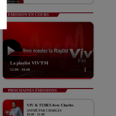
Guerin Vice président com de com
EMISSION EN COURS
LES MUSICALES
La playlist VIV’FM
more_vert
12:00 - 18:00
close
La playlist VIV’FM
PROCHAINES ÉMISSIONS
Music non-stop
VIV & TUBES Avec Charles
Retrouvez vos hits préférés d'hier à aujourd'hui sur
ANIMÉ PAR CHARLES
VIV'FM !
18:00 - 21:00