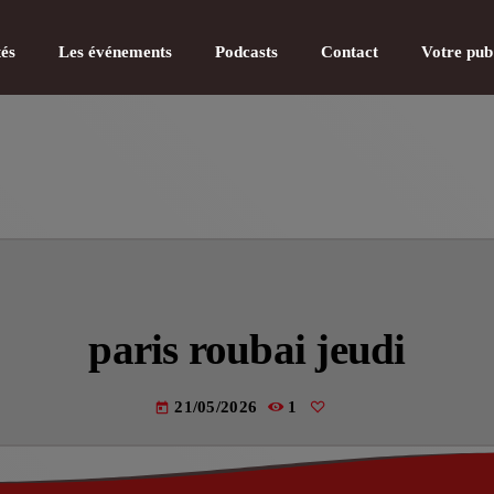
tés
Les événements
Podcasts
Contact
Votre pub
CATÉGOR
Actualité
paris roubai jeudi
Actualité
Actualité
21/05/2026
1
today
Actualité