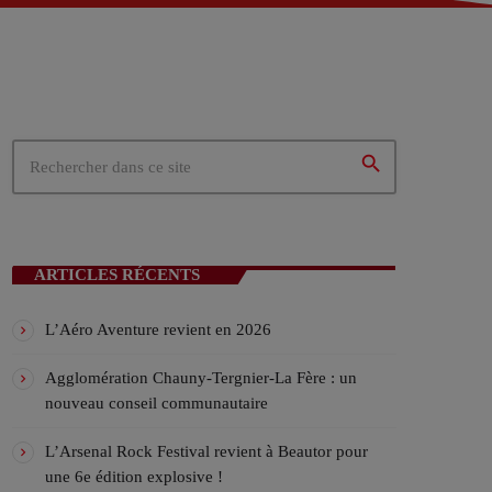
 – Tergnier (02)
02)
ités du cœur de la Picardie
search
N EN COURS
ARTICLES RÉCENTS
L’Aéro Aventure revient en 2026
Agglomération Chauny-Tergnier-La Fère : un
nouveau conseil communautaire
ICALES
L’Arsenal Rock Festival revient à Beautor pour
une 6e édition explosive !
ylist VIV’FM