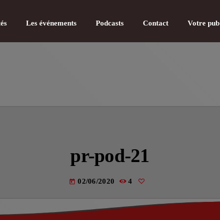
tés
Les événements
Podcasts
Contact
Votre pub
CATÉGOR
Actualité
pr-pod-21
Actualité
Actualité
02/06/2020
4
today
Actualité