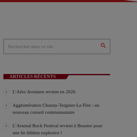
 – Tergnier (02)
02)
ités du cœur de la Picardie
search
N EN COURS
ARTICLES RÉCENTS
L’Aéro Aventure revient en 2026
Agglomération Chauny-Tergnier-La Fère : un
nouveau conseil communautaire
ICALES
L’Arsenal Rock Festival revient à Beautor pour
une 6e édition explosive !
H CONNECTION – l’émission rock