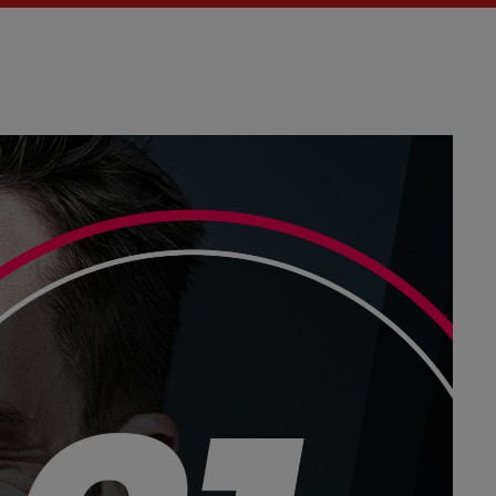
Actualités
La Fère (
Les actual
EMISSIO
LES MUS
BRITIS