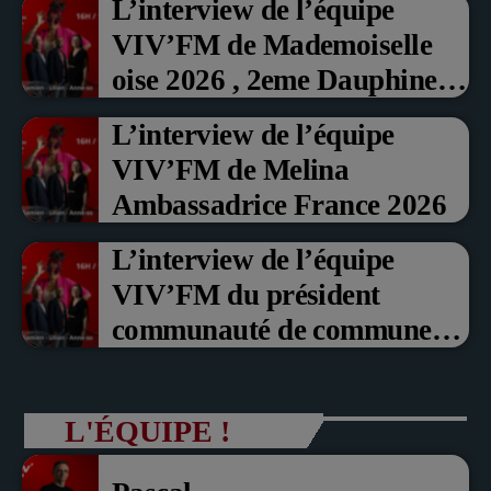
L’interview de l’équipe
VIV’FM de Mademoiselle
oise 2026 , 2eme Dauphine et
Prix du Public , Marche aux
L’interview de l’équipe
fruits rouge Noyon 2026
VIV’FM de Melina
Ambassadrice France 2026
L’interview de l’équipe
VIV’FM du président
communauté de communes
du Pays noyonnais Pascal
Dollé et Erci Guerin Vice
L'ÉQUIPE !
président com de com