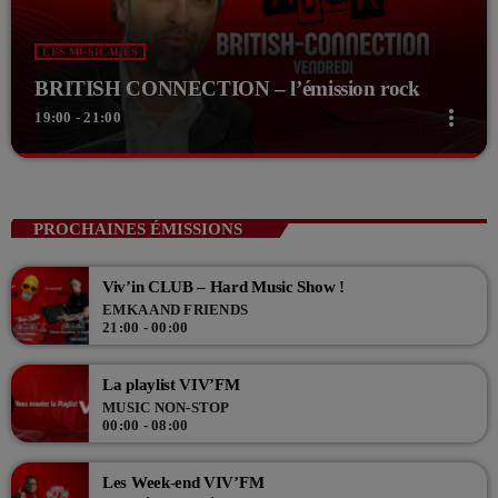
LES MUSICALES
BRITISH CONNECTION – l’émission rock
more_vert
19:00 - 21:00
close
BRITISH CONNECTION – l’émission rock
Animé par Philippe
PROCHAINES ÉMISSIONS
Avec Philippe, entrez dans l'univers du son et des actualités rock dans
cette émission hebdo de pure rock ! Le vendredi soir à 19h !
Viv’in CLUB – Hard Music Show !
EMKA AND FRIENDS
21:00 - 00:00
La playlist VIV’FM
MUSIC NON-STOP
00:00 - 08:00
Les Week-end VIV’FM