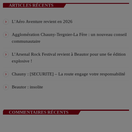
rock dans cette émission hebdo de pure rock ! Le vendredi
ARTICLES RÉCENTS
Viv’in CLUB – Hard Music Show !
soir à 19h !
EMKA AND FRIENDS
21:00 - 00:00
L’Aéro Aventure revient en 2026
La playlist VIV’FM
Agglomération Chauny-Tergnier-La Fère : un nouveau conseil
MUSIC NON-STOP
communautaire
00:00 - 08:00
L’Arsenal Rock Festival revient à Beautor pour une 6e édition
explosive !
Chauny : [SECURITE] – La route engage votre responsabilité
Beautor : insolite
COMMENTAIRES RÉCENTS