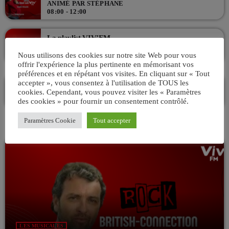
ANIMÉ PAR STÉPHANE
08:00 - 12:00
La playlist VIV’FM
MUSIC NON-STOP
Nous utilisons des cookies sur notre site Web pour vous
12:00 - 18:00
offrir l'expérience la plus pertinente en mémorisant vos
préférences et en répétant vos visites. En cliquant sur « Tout
accepter », vous consentez à l'utilisation de TOUS les
VIV & TUBES Avec Charles
cookies. Cependant, vous pouvez visiter les « Paramètres
ANIMÉ PAR CHARLES
des cookies » pour fournir un consentement contrôlé.
18:00 - 21:00
Paramètres Cookie
Tout accepter
LES MUSICALES