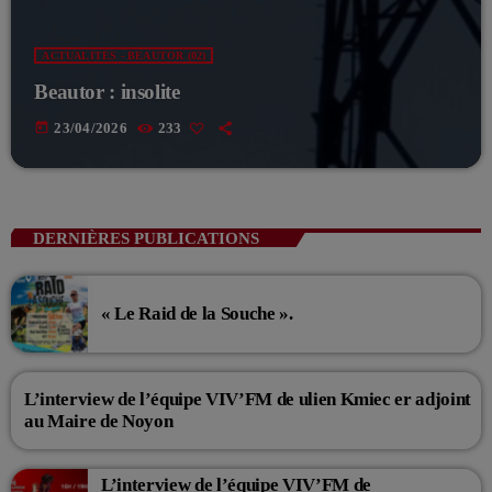
ACTUALITÉS - BEAUTOR (02)
Beautor : insolite
today
23/04/2026
233
DERNIÈRES PUBLICATIONS
« Le Raid de la Souche ».
L’interview de l’équipe VIV’FM de ulien Kmiec er adjoint
au Maire de Noyon
L’interview de l’équipe VIV’FM de