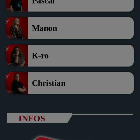
Pascal
Manon
K-ro
Christian
INFOS