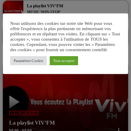
La playlist VIV’FM
MUSIC NON-STOP
20:00 - 00:00
Nous utilisons des cookies sur notre site Web pour vous
offrir l'expérience la plus pertinente en mémorisant vos
La playlist VIV’FM
préférences et en répétant vos visites. En cliquant sur « Tout
MUSIC NON-STOP
accepter », vous consentez à l'utilisation de TOUS les
00:00 - 07:00
cookies. Cependant, vous pouvez visiter les « Paramètres
des cookies » pour fournir un consentement contrôlé.
Paramètres Cookie
Tout accepter
LES MUSICALES
La playlist VIV’FM
more_vert
00:00 - 08:00