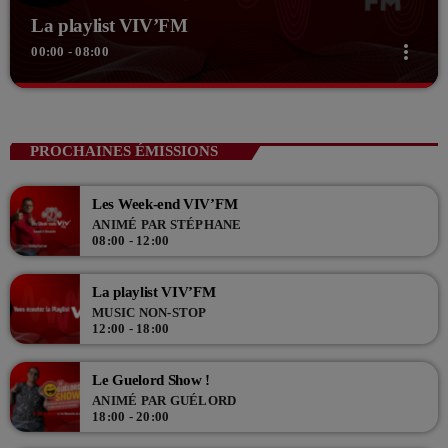
La playlist VIV’FM
more_vert
00:00 - 08:00
close
La playlist VIV’FM
Music non-stop
PROCHAINES ÉMISSIONS
Retrouvez vos hits préférés d'hier à aujourd'hui sur VIV'FM !
Les Week-end VIV’FM
ANIMÉ PAR STÉPHANE
08:00 - 12:00
La playlist VIV’FM
MUSIC NON-STOP
12:00 - 18:00
Le Guelord Show !
ANIMÉ PAR GUÉLORD
18:00 - 20:00