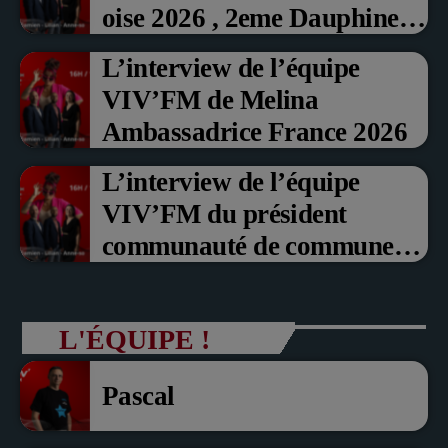
oise 2026 , 2eme Dauphine et
Prix du Public , Marche aux
L’interview de l’équipe
fruits rouge Noyon 2026
VIV’FM de Melina
Ambassadrice France 2026
L’interview de l’équipe
VIV’FM du président
communauté de communes
du Pays noyonnais Pascal
Dollé et Erci Guerin Vice
L'ÉQUIPE !
président com de com
Pascal