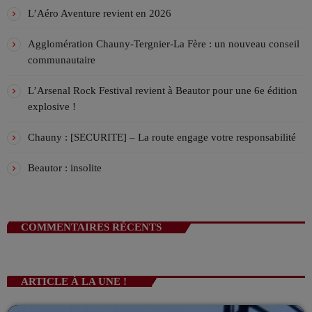
!
Les Week-end VIV’FM
L’Aéro Aventure revient en 2026
ANIMÉ PAR STÉPHANE
08:00 - 12:00
Agglomération Chauny-Tergnier-La Fère : un nouveau conseil
communautaire
La playlist VIV’FM
MUSIC NON-STOP
L’Arsenal Rock Festival revient à Beautor pour une 6e édition
12:00 - 18:00
explosive !
Chauny : [SECURITE] – La route engage votre responsabilité
Beautor : insolite
COMMENTAIRES RÉCENTS
ARTICLE À LA UNE !